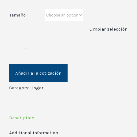
Tamaño
Limpiar selección
Jabón
Natural
de
Añadir a la cotización
Manos
quantity
Category:
Hogar
Description
Additional information