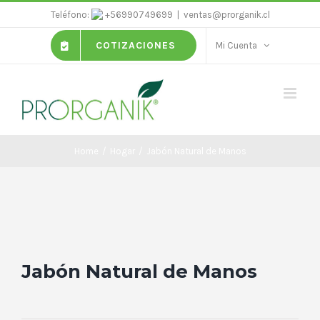
Skip
Teléfono:
+56990749699
|
ventas@prorganik.cl
to
COTIZACIONES
Mi Cuenta
content
Home
/
Hogar
/
Jabón Natural de Manos
Jabón Natural de Manos