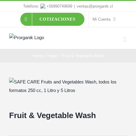
Skip
Teléfono:
+56990749699
|
ventas@prorganik.cl
to
Mi Cuenta
COTIZACIONES
content
Home
/
Hogar
/
Fruit & Vegetable Wash
Fruit & Vegetable Wash