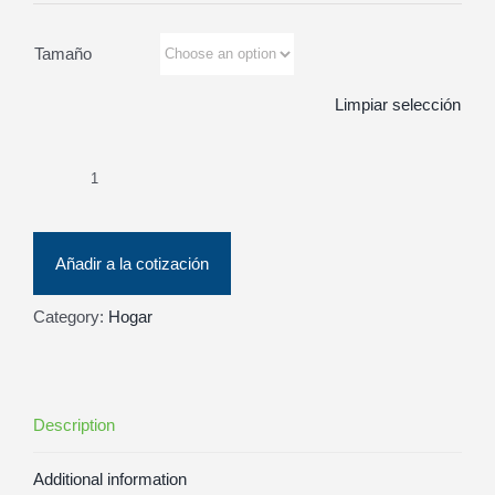
Tamaño
Limpiar selección
Fruit
&
Vegetable
Añadir a la cotización
Wash
quantity
Category:
Hogar
Description
Additional information