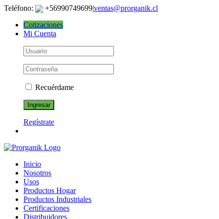
Skip
Teléfono:
+56990749699
|
ventas@prorganik.cl
to
Cotizaciones
content
Mi Cuenta
Recuérdame
Regístrate
Inicio
Nosotros
Usos
Productos Hogar
Productos Industriales
Certificaciones
Distribuidores