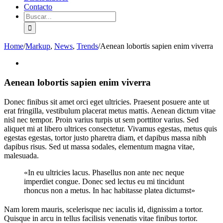
Contacto
Search
for:
Home
/
Markup
,
News
,
Trends
/
Aenean lobortis sapien enim viverra
View
Larger
Image
Aenean lobortis sapien enim viverra
Donec finibus sit amet orci eget ultricies. Praesent posuere ante ut
erat fringilla, vestibulum placerat metus mattis. Aenean dictum vitae
nisl nec tempor. Proin varius turpis ut sem porttitor varius. Sed
aliquet mi at libero ultrices consectetur. Vivamus egestas, metus quis
egestas egestas, tortor justo pharetra diam, et dapibus massa nibh
dapibus risus. Sed ut massa sodales, elementum magna vitae,
malesuada.
«In eu ultricies lacus. Phasellus non ante nec neque
imperdiet congue. Donec sed lectus eu mi tincidunt
rhoncus non a metus. In hac habitasse platea dictumst»
Nam lorem mauris, scelerisque nec iaculis id, dignissim a tortor.
Quisque in arcu in tellus facilisis venenatis vitae finibus tortor.