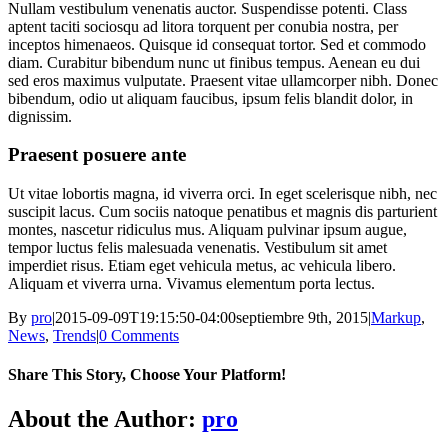
Nullam vestibulum venenatis auctor. Suspendisse potenti. Class
aptent taciti sociosqu ad litora torquent per conubia nostra, per
inceptos himenaeos. Quisque id consequat tortor. Sed et commodo
diam. Curabitur bibendum nunc ut finibus tempus. Aenean eu dui
sed eros maximus vulputate. Praesent vitae ullamcorper nibh. Donec
bibendum, odio ut aliquam faucibus, ipsum felis blandit dolor, in
dignissim.
Praesent posuere ante
Ut vitae lobortis magna, id viverra orci. In eget scelerisque nibh, nec
suscipit lacus. Cum sociis natoque penatibus et magnis dis parturient
montes, nascetur ridiculus mus. Aliquam pulvinar ipsum augue,
tempor luctus felis malesuada venenatis. Vestibulum sit amet
imperdiet risus. Etiam eget vehicula metus, ac vehicula libero.
Aliquam et viverra urna. Vivamus elementum porta lectus.
By
pro
|
2015-09-09T19:15:50-04:00
septiembre 9th, 2015
|
Markup
,
News
,
Trends
|
0 Comments
Share This Story, Choose Your Platform!
Facebook
Twitter
LinkedIn
Reddit
WhatsApp
Tumblr
Pinterest
Vk
Xing
Email
About the Author:
pro