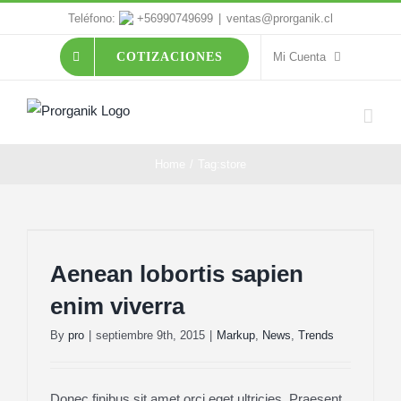
Skip
Teléfono:
+56990749699
|
ventas@prorganik.cl
to
Mi Cuenta
COTIZACIONES
content
Home
/
Tag:
store
Aenean lobortis sapien enim viverra
Aenean lobortis sapien
enim viverra
By
pro
|
septiembre 9th, 2015
|
Markup
,
News
,
Trends
Donec finibus sit amet orci eget ultricies. Praesent