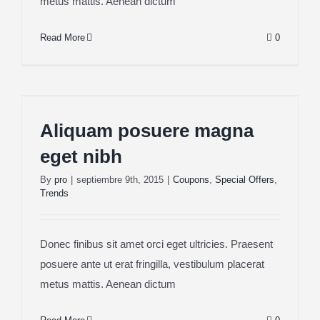
metus mattis. Aenean dictum
Read More
0
Aliquam posuere magna eget nibh
Aliquam posuere magna
eget nibh
By
pro
|
septiembre 9th, 2015
|
Coupons
,
Special Offers
,
Trends
Donec finibus sit amet orci eget ultricies. Praesent
posuere ante ut erat fringilla, vestibulum placerat
metus mattis. Aenean dictum