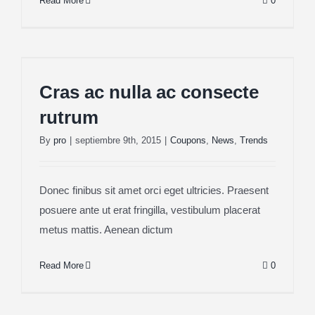
Read More
0
Cras ac nulla ac consecte rutrum
Cras ac nulla ac consecte
rutrum
By
pro
|
septiembre 9th, 2015
|
Coupons
,
News
,
Trends
Donec finibus sit amet orci eget ultricies. Praesent
posuere ante ut erat fringilla, vestibulum placerat
metus mattis. Aenean dictum
Read More
0