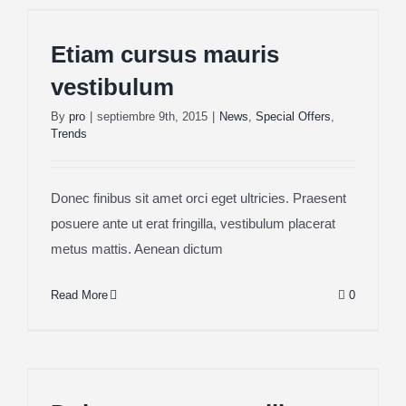
Etiam cursus mauris vestibulum
Etiam cursus mauris
vestibulum
By
pro
|
septiembre 9th, 2015
|
News
,
Special Offers
,
Trends
Donec finibus sit amet orci eget ultricies. Praesent
posuere ante ut erat fringilla, vestibulum placerat
metus mattis. Aenean dictum
Read More
0
Duis porta egestas libero interger