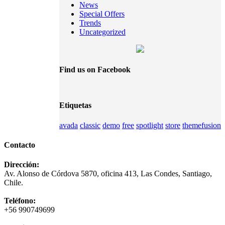
News
Special Offers
Trends
Uncategorized
Find us on Facebook
Etiquetas
avada
classic
demo
free
spotlight
store
themefusion
Contacto
Dirección:
Av. Alonso de Córdova 5870, oficina 413, Las Condes, Santiago,
Chile.
Teléfono:
+56 990749699