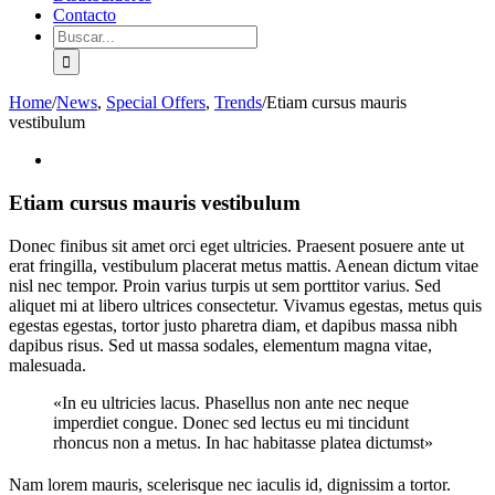
Contacto
Search
for:
Home
/
News
,
Special Offers
,
Trends
/
Etiam cursus mauris
vestibulum
View
Larger
Image
Etiam cursus mauris vestibulum
Donec finibus sit amet orci eget ultricies. Praesent posuere ante ut
erat fringilla, vestibulum placerat metus mattis. Aenean dictum vitae
nisl nec tempor. Proin varius turpis ut sem porttitor varius. Sed
aliquet mi at libero ultrices consectetur. Vivamus egestas, metus quis
egestas egestas, tortor justo pharetra diam, et dapibus massa nibh
dapibus risus. Sed ut massa sodales, elementum magna vitae,
malesuada.
«In eu ultricies lacus. Phasellus non ante nec neque
imperdiet congue. Donec sed lectus eu mi tincidunt
rhoncus non a metus. In hac habitasse platea dictumst»
Nam lorem mauris, scelerisque nec iaculis id, dignissim a tortor.