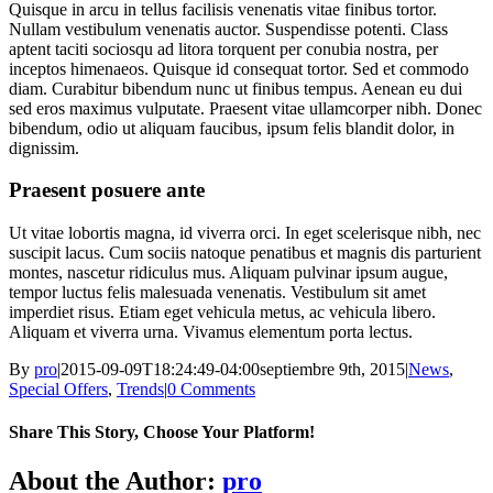
Quisque in arcu in tellus facilisis venenatis vitae finibus tortor.
Nullam vestibulum venenatis auctor. Suspendisse potenti. Class
aptent taciti sociosqu ad litora torquent per conubia nostra, per
inceptos himenaeos. Quisque id consequat tortor. Sed et commodo
diam. Curabitur bibendum nunc ut finibus tempus. Aenean eu dui
sed eros maximus vulputate. Praesent vitae ullamcorper nibh. Donec
bibendum, odio ut aliquam faucibus, ipsum felis blandit dolor, in
dignissim.
Praesent posuere ante
Ut vitae lobortis magna, id viverra orci. In eget scelerisque nibh, nec
suscipit lacus. Cum sociis natoque penatibus et magnis dis parturient
montes, nascetur ridiculus mus. Aliquam pulvinar ipsum augue,
tempor luctus felis malesuada venenatis. Vestibulum sit amet
imperdiet risus. Etiam eget vehicula metus, ac vehicula libero.
Aliquam et viverra urna. Vivamus elementum porta lectus.
By
pro
|
2015-09-09T18:24:49-04:00
septiembre 9th, 2015
|
News
,
Special Offers
,
Trends
|
0 Comments
Share This Story, Choose Your Platform!
Facebook
Twitter
LinkedIn
Reddit
WhatsApp
Tumblr
Pinterest
Vk
Xing
Email
About the Author:
pro