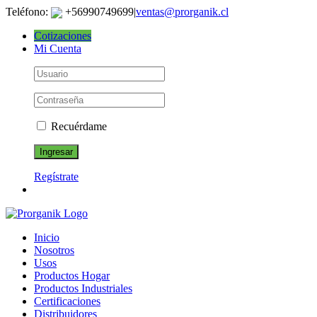
Skip
Teléfono:
+56990749699
|
ventas@prorganik.cl
to
Cotizaciones
content
Mi Cuenta
Recuérdame
Regístrate
Inicio
Nosotros
Usos
Productos Hogar
Productos Industriales
Certificaciones
Distribuidores