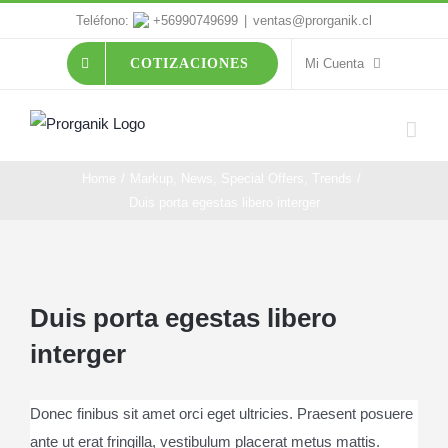
Skip
Teléfono:
+56990749699
|
ventas@prorganik.cl
to
Mi Cuenta
COTIZACIONES
content
Home
/
Markup
,
News
,
Special Offers
,
Trends
/
Duis porta egestas libero interger
View
Larger
Duis porta egestas libero
Image
interger
Donec finibus sit amet orci eget ultricies. Praesent posuere
ante ut erat fringilla, vestibulum placerat metus mattis.