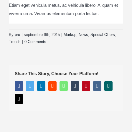
Etiam eget vehicula metus, ac vehicula libero. Aliquam et
viverra urna. Vivamus elementum porta lectus.
By
pro
|
septiembre 9th, 2015
|
Markup
,
News
,
Special Offers
,
Trends
|
0 Comments
Share This Story, Choose Your Platform!
Facebook
Twitter
LinkedIn
Reddit
WhatsApp
Tumblr
Pinterest
Vk
Xing
Email